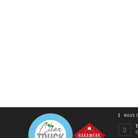
NOUS 
T
0