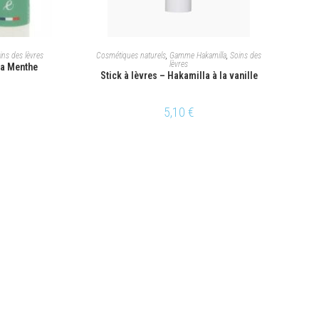
ANIER
AJOUTER AU PANIER
ins des lèvres
Cosmétiques naturels
,
Gamme Hakamilla
,
Soins des
lèvres
la Menthe
Stick à lèvres – Hakamilla à la vanille
5,10
€