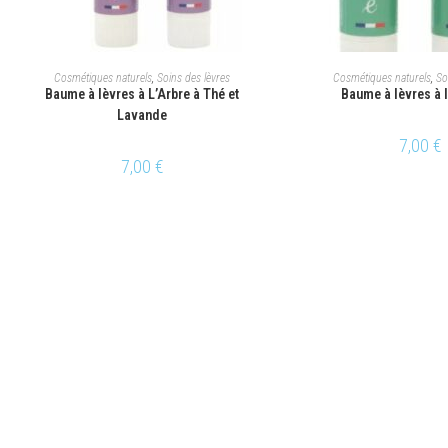
AJOUTER AU PANIER
AJOUTER AU P
Cosmétiques naturels
,
Soins des lèvres
Cosmétiques naturels
,
So
Baume à lèvres à L’Arbre à Thé et
Baume à lèvres à 
Lavande
7,00
€
7,00
€