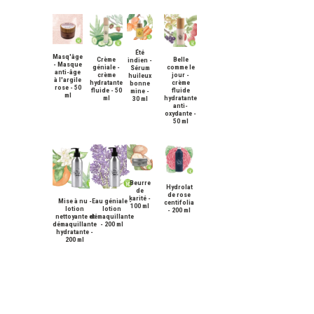
Été
Masq'âge
Crème
Belle
indien -
- Masque
géniale -
comme le
Sérum
anti-âge
crème
jour -
huileux
à l'argile
hydratante
crème
bonne
rose - 50
fluide - 50
fluide
mine -
ml
ml
hydratante
30 ml
anti-
oxydante -
50 ml
Beurre
Hydrolat
de
de rose
karité -
Mise à nu -
Eau géniale -
centifolia
100 ml
lotion
lotion
- 200 ml
nettoyante et
démaquillante
démaquillante
- 200 ml
hydratante -
200 ml