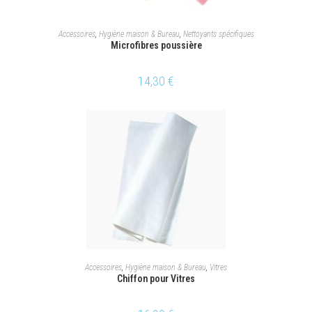
CHOIX DES OPTIONS
Accessoires
,
Hygiène maison & Bureau
,
Nettoyants spécifiques
Microfibres poussière
14,30
€
AJOUTER AU PANIER
Accessoires
,
Hygiène maison & Bureau
,
Vitres
Chiffon pour Vitres