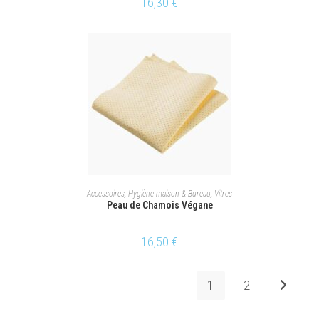
16,30
€
AJOUTER AU PANIER
Accessoires
,
Hygiène maison & Bureau
,
Vitres
Peau de Chamois Végane
16,50
€
1
2