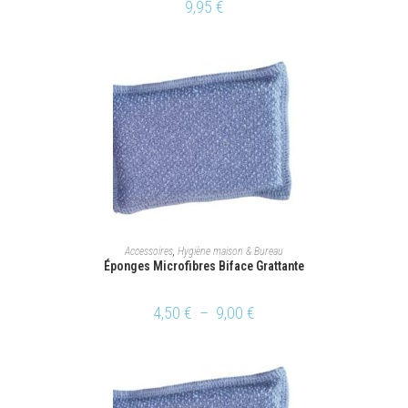
9,95
€
CHOIX DES OPTIONS
Accessoires
,
Hygiène maison & Bureau
Éponges Microfibres Biface Grattante
4,50
€
–
9,00
€