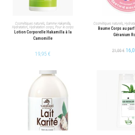
AJOUTER AU PANIER
AJOUTER AU P
Cosmétiques naturels
,
Gamme Hakamilla
,
Cosmétiques naturels
,
Hydrata
Hydratation
,
Hydratation corps
,
Pour le corps
Baume Corps au parf
Lotion Corporelle Hakamilla à la
Géranium R
Camomille
16,
21,00
€
19,95
€