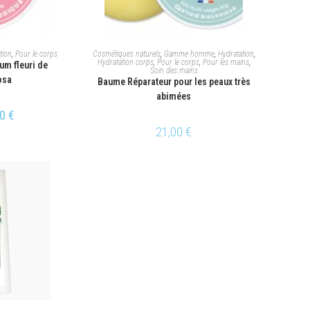
ANIER
AJOUTER AU PANIER
tion
,
Pour le corps
Cosmétiques naturels
,
Gamme homme
,
Hydratation
,
Hydratation corps
,
Pour le corps
,
Pour les mains
,
um fleuri de
Soin des mains
osa
Baume Réparateur pour les peaux très
abimées
00
€
21,00
€