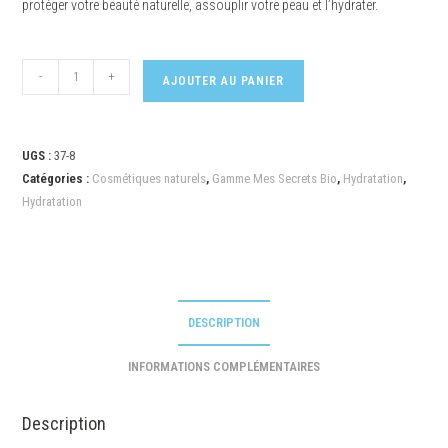
protéger votre beauté naturelle, assouplir votre peau et l’hydrater.
-
+
AJOUTER AU PANIER
UGS :
37-8
Catégories :
Cosmétiques naturels
,
Gamme Mes Secrets Bio
,
Hydratation
,
Hydratation
DESCRIPTION
INFORMATIONS COMPLÉMENTAIRES
Description