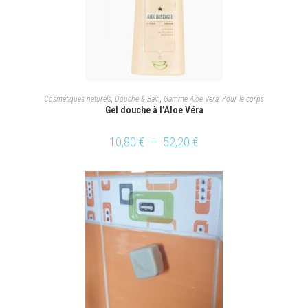
CHOIX DES OPTIONS
Cosmétiques naturels
,
Douche & Bain
,
Gamme Aloe Vera
,
Pour le corps
Gel douche à l’Aloe Véra
10,80
€
–
52,20
€