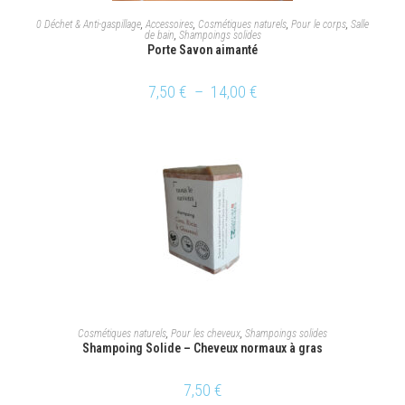
CHOIX DES OPTIONS
0 Déchet & Anti-gaspillage
,
Accessoires
,
Cosmétiques naturels
,
Pour le corps
,
Salle
de bain
,
Shampoings solides
Porte Savon aimanté
7,50
€
–
14,00
€
AJOUTER AU PANIER
Cosmétiques naturels
,
Pour les cheveux
,
Shampoings solides
Shampoing Solide – Cheveux normaux à gras
7,50
€