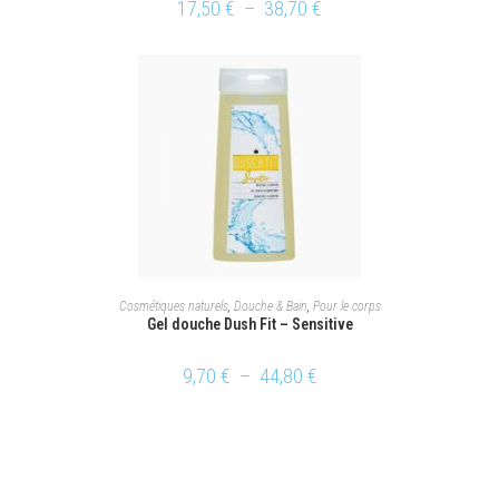
17,50
€
–
38,70
€
CHOIX DES OPTIONS
Cosmétiques naturels
,
Douche & Bain
,
Pour le corps
Gel douche Dush Fit – Sensitive
9,70
€
–
44,80
€