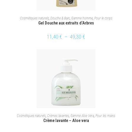
CHOIX DES OPTIONS
Cosmétiques naturels
,
Douche & Bain
,
Gamme homme
,
Pour le corps
Gel Douche aux extraits d’Arbres
11,40
€
–
49,30
€
CHOIX DES OPTIONS
Cosmétiques naturels
,
Crèmes lavantes
,
Gamme Aloe Vera
,
Pour les mains
Crème lavante – Aloe vera