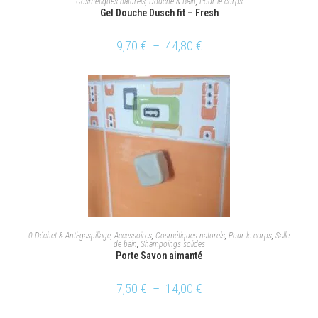
Cosmétiques naturels
,
Douche & Bain
,
Pour le corps
Gel Douche Dusch fit – Fresh
9,70
€
–
44,80
€
CHOIX DES OPTIONS
0 Déchet & Anti-gaspillage
,
Accessoires
,
Cosmétiques naturels
,
Pour le corps
,
Salle
de bain
,
Shampoings solides
Porte Savon aimanté
7,50
€
–
14,00
€