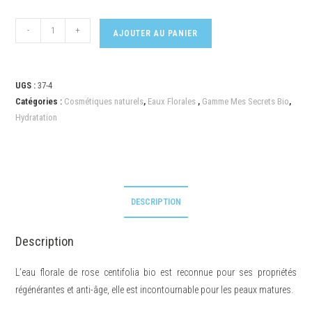
-
+
AJOUTER AU PANIER
UGS :
37-4
Catégories :
Cosmétiques naturels
,
Eaux Florales
,
Gamme Mes Secrets Bio
,
Hydratation
DESCRIPTION
Description
L’eau florale de rose centifolia bio est reconnue pour ses propriétés
régénérantes et anti-âge, elle est incontournable pour les peaux matures.