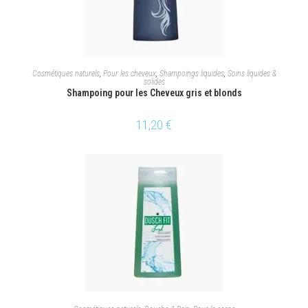
AJOUTER AU PANIER
Cosmétiques naturels
,
Pour les cheveux
,
Shampoings liquides
,
Soins liquides &
solides
Shampoing pour les Cheveux gris et blonds
11,20
€
CHOIX DES OPTIONS