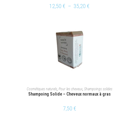
12,50
€
–
35,20
€
AJOUTER AU PANIER
Cosmétiques naturels
,
Pour les cheveux
,
Shampoings solides
Shampoing Solide – Cheveux normaux à gras
7,50
€