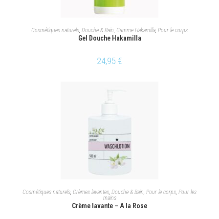
AJOUTER AU PANIER
Cosmétiques naturels
,
Douche & Bain
,
Gamme Hakamilla
,
Pour le corps
Gel Douche Hakamilla
24,95
€
CHOIX DES OPTIONS
Cosmétiques naturels
,
Crèmes lavantes
,
Douche & Bain
,
Pour le corps
,
Pour les
mains
Crème lavante – A la Rose