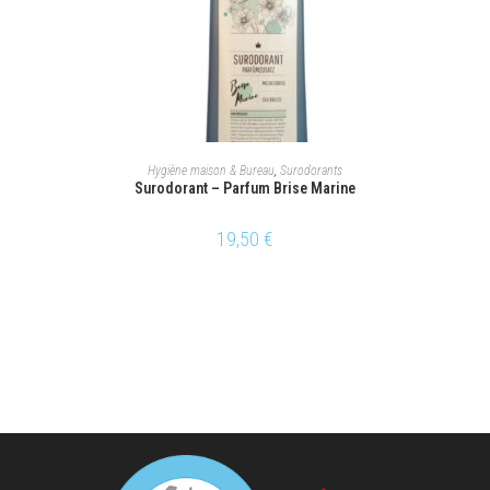
AJOUTER AU PANIER
Hygiène maison & Bureau
,
Surodorants
Surodorant – Parfum Brise Marine
19,50
€