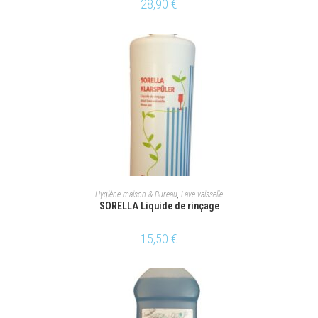
28,90
€
AJOUTER AU PANIER
Hygiène maison & Bureau
,
Lave vaisselle
SORELLA Liquide de rinçage
15,50
€