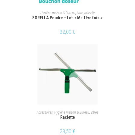
AJOUTER AU PANIER
Hygiène maison & Bureau
,
Lave vaisselle
SORELLA Poudre – Lot » Ma 1ère fois «
32,00
€
AJOUTER AU PANIER
Accessoires
,
Hygiène maison & Bureau
,
Vitres
Raclette
28,50
€