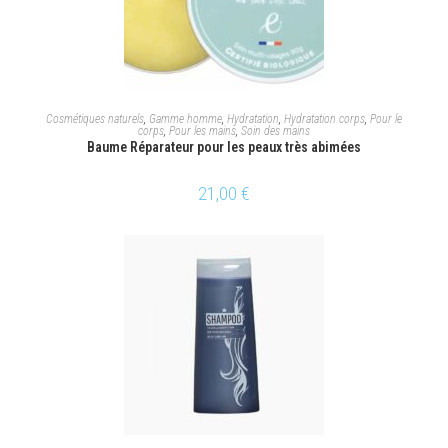
AJOUTER AU PANIER
Cosmétiques naturels
,
Gamme homme
,
Hydratation
,
Hydratation corps
,
Pour le
corps
,
Pour les mains
,
Soin des mains
Baume Réparateur pour les peaux très abimées
21,00
€