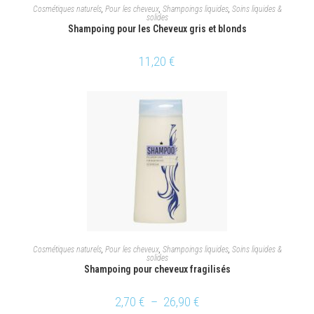
AJOUTER AU PANIER
Cosmétiques naturels
,
Pour les cheveux
,
Shampoings liquides
,
Soins liquides &
solides
Shampoing pour les Cheveux gris et blonds
11,20
€
CHOIX DES OPTIONS
Cosmétiques naturels
,
Pour les cheveux
,
Shampoings liquides
,
Soins liquides &
solides
Shampoing pour cheveux fragilisés
2,70
€
–
26,90
€