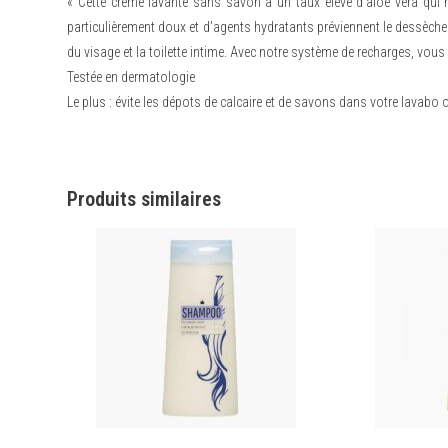
« Cette crème lavante sans savon a un taux élevé d’aloe vera qui 
particulièrement doux et d’agents hydratants préviennent le dessèche
du visage et la toilette intime. Avec notre système de recharges, vo
Testée en dermatologie
Le plus : évite les dépots de calcaire et de savons dans votre lavabo
Produits similaires