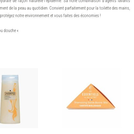
hydrate de façon naturelle l’épiderme. Sa riche combinaison d’agents lavants
ment de la peau au quotidien. Convient parfaitement pour la toilette des mains,
us protégez notre environnement et vous faites des économies !
 ou douche «