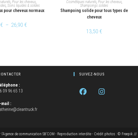
X DES OPTIONS
AJOUTER AU PANIER
aturels
,
Pour les cheveux
,
Cosmétiques naturels
,
Pour les cheveux
,
ides
,
Soins liquides & solides
Shampoings solides
x pour cheveux normaux
Shampoing solide pour tous types de
cheveux
0
€
–
26,90
€
13,50
€
CONTACTER
SUIVEZ-NOUS
éléphone :
6 09 96 65 13
-mail :
atherine@cleantruck.fr
r
l’Agence de communication SB’COM
- Reproduction interdite - Crédit photos : © Freepik ///