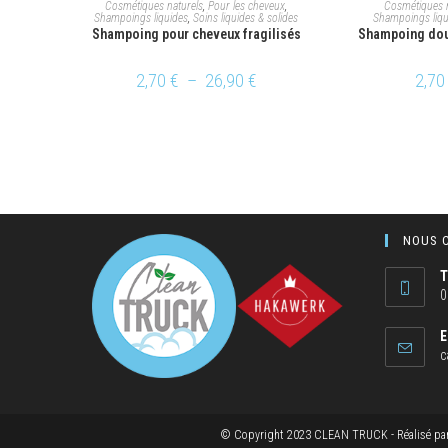
CHOIX DES OPTIONS
CHOI
Cosmétiques naturels
,
Pour les cheveux
,
Cosmétiques n
Shampoings liquides
,
Soins liquides & solides
Shampoings liqu
Shampoing pour cheveux fragilisés
Shampoing dou
2,70
€
–
26,90
€
2,7
NOUS 
T
0
E
c
© Copyright 2023 CLEAN TRUCK - Réalisé pa