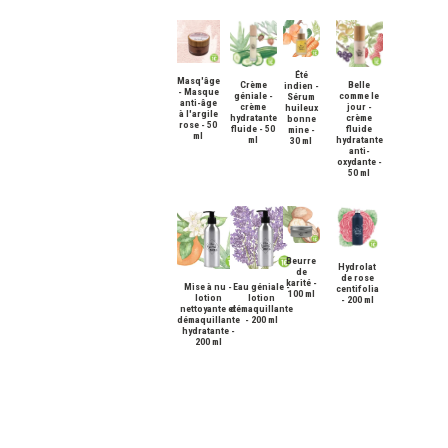
Été
Masq'âge
Crème
Belle
indien -
- Masque
géniale -
comme le
Sérum
anti-âge
crème
jour -
huileux
à l'argile
hydratante
crème
bonne
rose - 50
fluide - 50
fluide
mine -
ml
ml
hydratante
30 ml
anti-
oxydante -
50 ml
Beurre
Hydrolat
de
de rose
karité -
Mise à nu -
Eau géniale -
centifolia
100 ml
lotion
lotion
- 200 ml
nettoyante et
démaquillante
démaquillante
- 200 ml
hydratante -
200 ml