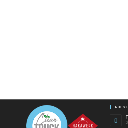
NOUS 
T
0