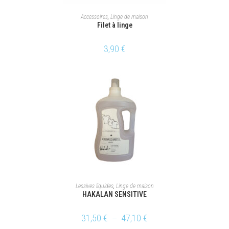
AJOUTER AU PANIER
Accessoires
,
Linge de maison
Filet à linge
3,90
€
CHOIX DES OPTIONS
Lessives liquides
,
Linge de maison
HAKALAN SENSITIVE
31,50
€
–
47,10
€