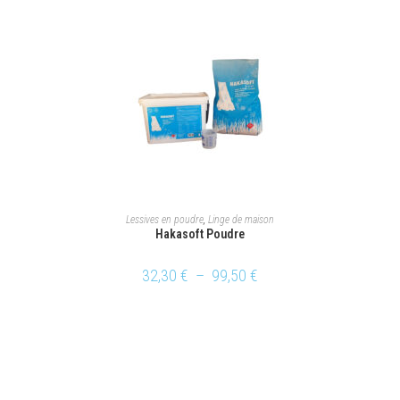
CHOIX DES OPTIONS
Lessives en poudre
,
Linge de maison
Hakasoft Poudre
32,30
€
–
99,50
€