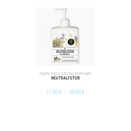
CHOIX DES OPTIONS
Hygiène maison & Bureau
,
Multi-usages
NEUTRALFUTUR
11,30
€
–
38,00
€