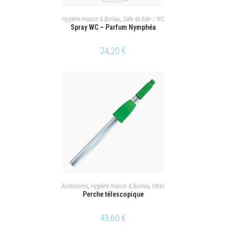
AJOUTER AU PANIER
Hygiène maison & Bureau
,
Salle de bain / WC
Spray WC – Parfum Nymphéa
24,20
€
AJOUTER AU PANIER
Accessoires
,
Hygiène maison & Bureau
,
Vitres
Perche télescopique
43,60
€