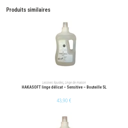
Produits similaires
AJOUTER AU PANIER
Lessives liquides
,
Linge de maison
HAKASOFT linge délicat – Sensitive – Bouteille 5L
43,90
€