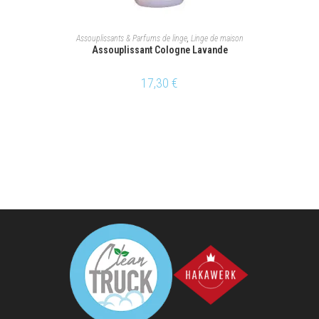
AJOUTER AU PANIER
Assouplissants & Parfums de linge
,
Linge de maison
Assouplissant Cologne Lavande
17,30
€