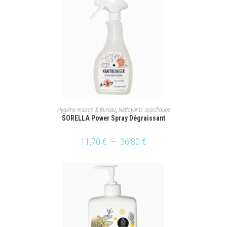
LIRE LA SUITE
Hygiène maison & Bureau
,
Nettoyants spécifiques
SORELLA Power Spray Dégraissant
11,70
€
–
36,80
€