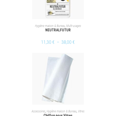
CHOIX DES OPTIONS
Hygiène maison & Bureau
,
Multi-usages
NEUTRALFUTUR
11,30
€
–
38,00
€
AJOUTER AU PANIER
Accessoires
,
Hygiène maison & Bureau
,
Vitres
Chiffon pour Vitres