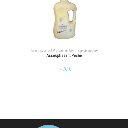
AJOUTER AU PANIER
Assouplissants & Parfums de linge
,
Linge de maison
Assouplissant Pêche
17,30
€