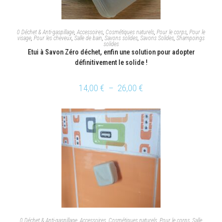
CHOIX DES OPTIONS
0 Déchet & Anti-gaspillage
,
Accessoires
,
Cosmétiques naturels
,
Pour le corps
,
Pour le
visage
,
Pour les cheveux
,
Salle de bain
,
Savons solides
,
Savons Solides
,
Shampoings
solides
Etui à Savon Zéro déchet, enfin une solution pour adopter
définitivement le solide !
14,00
€
–
26,00
€
CHOIX DES OPTIONS
0 Déchet & Anti-gaspillage
,
Accessoires
,
Cosmétiques naturels
,
Pour le corps
,
Salle