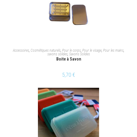
AJOUTER AU PANIER
Accessoires
,
Cosmétiques naturels
,
Pour le corps
,
Pour le visage
,
Pour les mains
,
savons solides
,
Savons Solides
Boite à Savon
5,70
€