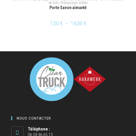
de bain
,
Shampoings solides
Porte Savon aimanté
7,50
€
–
14,00
€
NOUS CONTACTER
Téléphone :
06 09 96 65 13