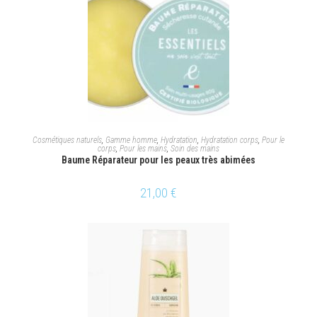
AJOUTER AU PANIER
Cosmétiques naturels
,
Gamme homme
,
Hydratation
,
Hydratation corps
,
Pour le
corps
,
Pour les mains
,
Soin des mains
Baume Réparateur pour les peaux très abimées
21,00
€