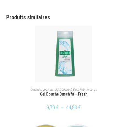
Produits similaires
CHOIX DES OPTIONS
Cosmétiques naturels
,
Douche & Bain
,
Pour le corps
Gel Douche Dusch fit – Fresh
9,70
€
–
44,80
€