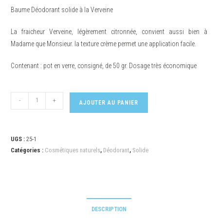
Baume Déodorant solide à la Verveine
La fraicheur Verveine, légèrement citronnée, convient aussi bien à
Madame que Monsieur. la texture crème permet une application facile.
Contenant : pot en verre, consigné, de 50 gr. Dosage très économique
-
+
AJOUTER AU PANIER
UGS :
25-1
Catégories :
Cosmétiques naturels
,
Déodorant
,
Solide
DESCRIPTION