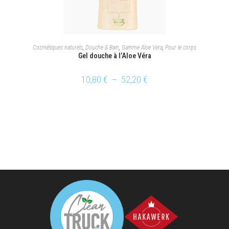
CHOIX DES OPTIONS
Cosmétiques naturels
,
Douche & Bain
,
Gamme Aloe Vera
,
Pour le corps
Gel douche à l’Aloe Véra
10,80
€
–
52,20
€