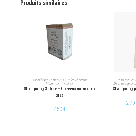
Produits similaires
AJOUTER AU PANIER
CHOI
Cosmétiques naturels
,
Pour les cheveux
,
Cosmétiques n
Shampoings solides
Shampoings liqu
Shampoing Solide – Cheveux normaux à
Shampoing po
gras
2,7
7,50
€