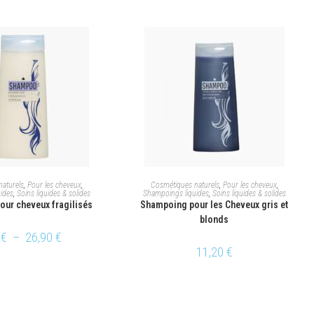
X DES OPTIONS
AJOUTER AU PANIER
aturels
,
Pour les cheveux
,
Cosmétiques naturels
,
Pour les cheveux
,
ides
,
Soins liquides & solides
Shampoings liquides
,
Soins liquides & solides
ur cheveux fragilisés
Shampoing pour les Cheveux gris et
blonds
0
€
–
26,90
€
11,20
€