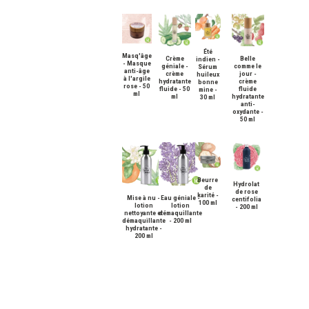
Été
Masq'âge
Crème
Belle
indien -
- Masque
géniale -
comme le
Sérum
anti-âge
crème
jour -
huileux
à l'argile
hydratante
crème
bonne
rose - 50
fluide - 50
fluide
mine -
ml
ml
hydratante
30 ml
anti-
oxydante -
50 ml
Beurre
Hydrolat
de
de rose
karité -
Mise à nu -
Eau géniale -
centifolia
100 ml
lotion
lotion
- 200 ml
nettoyante et
démaquillante
démaquillante
- 200 ml
hydratante -
200 ml