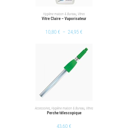
CHOIX DES OPTIONS
Hygiène maison & Bureau
,
Vitres
Vitre Claire – Vaporisateur
10,80
€
–
24,95
€
AJOUTER AU PANIER
Accessoires
,
Hygiène maison & Bureau
,
Vitres
Perche télescopique
43,60
€