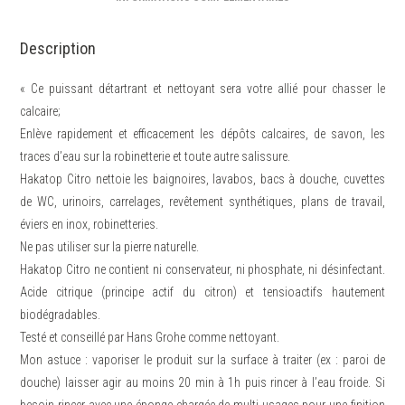
Description
« Ce puissant détartrant et nettoyant sera votre allié pour chasser le
calcaire;
Enlève rapidement et efficacement les dépôts calcaires, de savon, les
traces d’eau sur la robinetterie et toute autre salissure.
Hakatop Citro nettoie les baignoires, lavabos, bacs à douche, cuvettes
de WC, urinoirs, carrelages, revêtement synthétiques, plans de travail,
éviers en inox, robinetteries.
Ne pas utiliser sur la pierre naturelle.
Hakatop Citro ne contient ni conservateur, ni phosphate, ni désinfectant.
Acide citrique (principe actif du citron) et tensioactifs hautement
biodégradables.
Testé et conseillé par Hans Grohe comme nettoyant.
Mon astuce : vaporiser le produit sur la surface à traiter (ex : paroi de
douche) laisser agir au moins 20 min à 1h puis rincer à l’eau froide. Si
besoin rincer avec une éponge chargée de multi-usages pour une finition