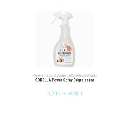
LIRE LA SUITE
Hygiène maison & Bureau
,
Nettoyants spécifiques
SORELLA Power Spray Dégraissant
11,70
€
–
36,80
€