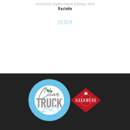
AJOUTER AU PANIER
Accessoires
,
Hygiène maison & Bureau
,
Vitres
Raclette
28,50
€