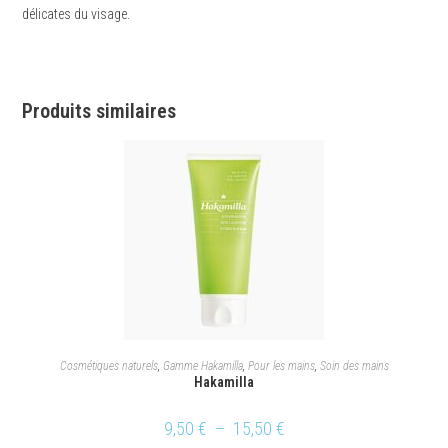
délicates du visage.
Produits similaires
CHOIX DES OPTIONS
Cosmétiques naturels
,
Gamme Hakamilla
,
Pour les mains
,
Soin des mains
Hakamilla
9,50
€
–
15,50
€