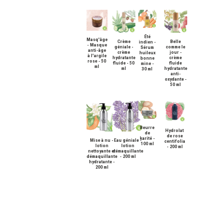
Été
Masq'âge
Crème
Belle
indien -
- Masque
géniale -
comme le
Sérum
anti-âge
crème
jour -
huileux
à l'argile
hydratante
crème
bonne
rose - 50
fluide - 50
fluide
mine -
ml
ml
hydratante
30 ml
anti-
oxydante -
50 ml
Beurre
Hydrolat
de
de rose
karité -
Mise à nu -
Eau géniale -
centifolia
100 ml
lotion
lotion
- 200 ml
nettoyante et
démaquillante
démaquillante
- 200 ml
hydratante -
200 ml