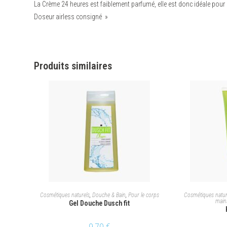
La Crème 24 heures est faiblement parfumé, elle est donc idéale pou
Doseur airless consigné »
Produits similaires
AJOUTER AU PANIER
CHOI
Cosmétiques naturels
,
Douche & Bain
,
Pour le corps
Cosmétiques natur
main
Gel Douche Dusch fit
9,70
€