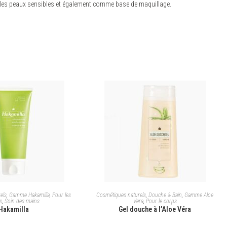
r les peaux sensibles et également comme base de maquillage.
X DES OPTIONS
CHOIX DES OPTIONS
els
,
Gamme Hakamilla
,
Pour les
Cosmétiques naturels
,
Douche & Bain
,
Gamme Aloe
s
,
Soin des mains
Vera
,
Pour le corps
Hakamilla
Gel douche à l’Aloe Véra