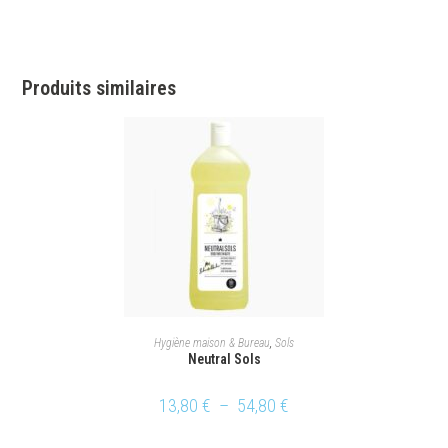
Produits similaires
CHOIX DES OPTIONS
Hygiène maison & Bureau
,
Sols
Neutral Sols
13,80
€
–
54,80
€