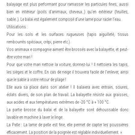
balayage est plus performant pour ramasser les particules fines, aussi
bien en intérieur (poils d’animaux, cheveux..) qu’en extérieur (feuilles,
sable..). Le balai est également composé d’une lame pour racler l’eau.
Utilisations :
Pour les sols et les surfaces rugueuses (tapis aiguilleté, tissus
rembourrés spéciaux, crépi, pierre etc.).
Vos animaux e compagnie aiment être brossés avec la balayette, et peut-
être votre mari !
Pour que votre mari nettoie la voiture, donnez-lui ! Il nettoiera les tapis,
les sièges et le coffre. En cas de neige il trouvera facile de l’enlever, ainsi
que le sable à votre retour de plage !
Elle aura sa place dans son atelier ! Il balaiera avec entrain, sciures,
éclats divers, de son plan de travail. La balayette résiste aux graisses,
aux acides et aux températures extrêmes de -20 °C à + 100 °C.
La partie brosse du balai et de la balayette sont déhoussable donc
lavable en machine à laver le linge.
La Pelle : La lame de pelle est fine, elle permet de capter les poussières
efficacement. La position de la poignée est réglable individuellement. »