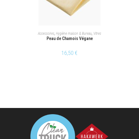
AJOUTER AU PANIER
Accessoires
,
Hygiène maison & Bureau
,
Vitres
Peau de Chamois Végane
16,50
€