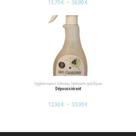
11,70
€
–
36,80
€
CHOIX DES OPTIONS
Hygiène maison & Bureau
,
Nettoyants spécifiques
Dépoussiérant
12,90
€
–
33,90
€