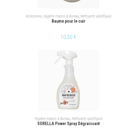
AJOUTER AU PANIER
Accessoires
,
Hygiène maison & Bureau
,
Nettoyants spécifiques
Baume pour le cuir
10,50
€
LIRE LA SUITE
Hygiène maison & Bureau
,
Nettoyants spécifiques
SORELLA Power Spray Dégraissant