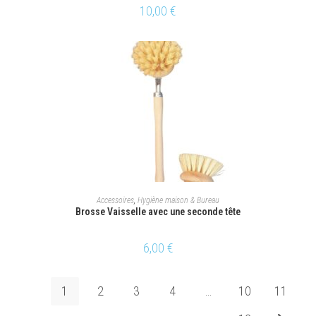
10,00
€
AJOUTER AU PANIER
Accessoires
,
Hygiène maison & Bureau
Brosse Vaisselle avec une seconde tête
6,00
€
1
2
3
4
…
10
11