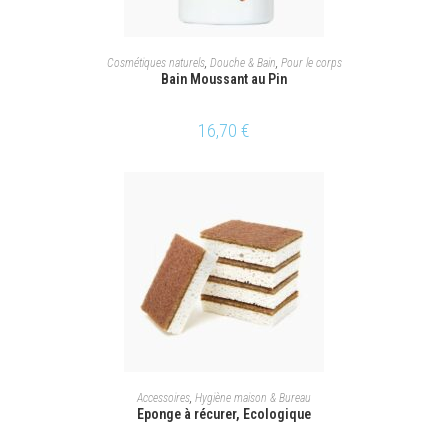
AJOUTER AU PANIER
Cosmétiques naturels
,
Douche & Bain
,
Pour le corps
Bain Moussant au Pin
16,70
€
AJOUTER AU PANIER
Accessoires
,
Hygiène maison & Bureau
Eponge à récurer, Ecologique