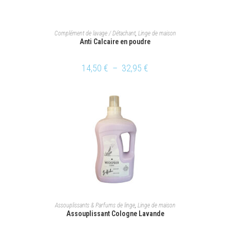
CHOIX DES OPTIONS
Complément de lavage / Détachant
,
Linge de maison
Anti Calcaire en poudre
14,50
€
–
32,95
€
AJOUTER AU PANIER
Assouplissants & Parfums de linge
,
Linge de maison
Assouplissant Cologne Lavande